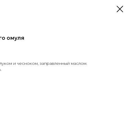
го омуля
луком и чесноком, заправленный маслом.
.