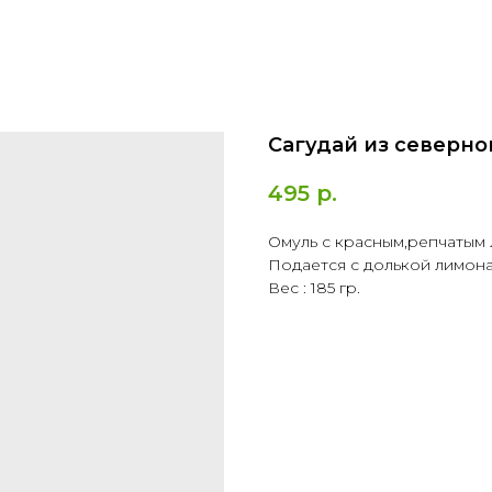
Сагудай из северно
495
р.
Омуль с красным,репчатым 
Подается с долькой лимона
Вес : 185 гр.