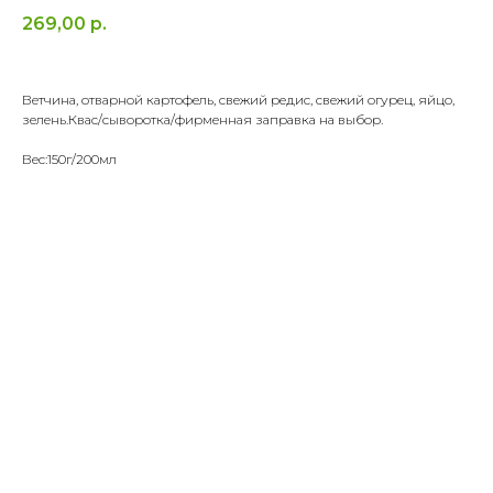
269,00
р.
Ветчина, отварной картофель, свежий редис, свежий огурец, яйцо,
зелень.Квас/сыворотка/фирменная заправка на выбор.
Вес:150г/200мл